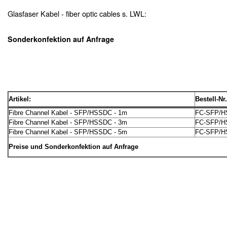
Glasfaser Kabel - fiber optic cables s. LWL:
Sonderkonfektion auf Anfrage
Artikel:
Bestell-Nr.
Fibre Channel Kabel - SFP/HSSDC - 1m
FC-SFP/H
Fibre Channel Kabel - SFP/HSSDC - 3m
FC-SFP/H
Fibre Channel Kabel - SFP/HSSDC - 5m
FC-SFP/H
Preise und Sonderkonfektion auf Anfrage