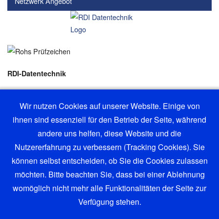
Netzwerk Angebot
RDI-Datentechnik
Tel.: +49 - (0)-8153-914626
Wir nutzen Cookies auf unserer Website. Einige von
ihnen sind essenziell für den Betrieb der Seite, während
andere uns helfen, diese Website und die
we speak english
Nutzererfahrung zu verbessern (Tracking Cookies). Sie
können selbst entscheiden, ob Sie die Cookies zulassen
möchten. Bitte beachten Sie, dass bei einer Ablehnung
womöglich nicht mehr alle Funktionalitäten der Seite zur
Verfügung stehen.
©® 2026 RDI - Datentechnik | Alle Rechte vorbehalten | RDI ®
Datenschutzerklärung (gem DSGVO)