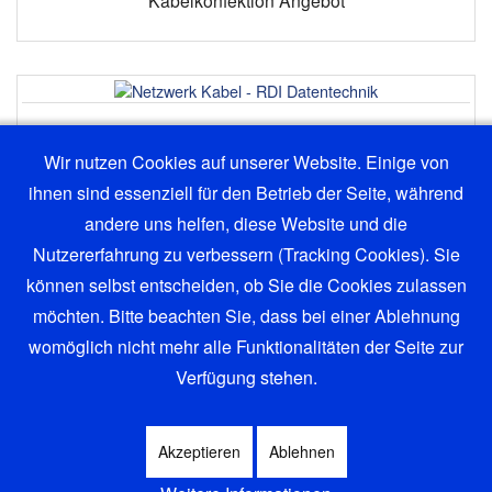
Kabelkonfektion Angebot
Wir nutzen Cookies auf unserer Website. Einige von
Netzwerk Angebot
ihnen sind essenziell für den Betrieb der Seite, während
andere uns helfen, diese Website und die
Nutzererfahrung zu verbessern (Tracking Cookies). Sie
können selbst entscheiden, ob Sie die Cookies zulassen
möchten. Bitte beachten Sie, dass bei einer Ablehnung
womöglich nicht mehr alle Funktionalitäten der Seite zur
Verfügung stehen.
©® 2026 RDI - Datentechnik | Alle Rechte vorbehalten | RDI ®
Datenschutzerklärung (gem DSGVO)
Akzeptieren
Ablehnen