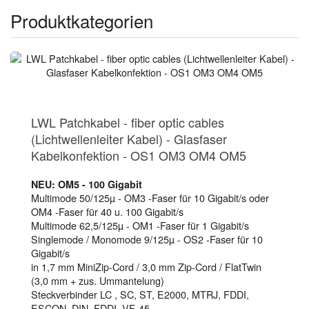
unser Hauptaugenmerk auf
und
Produktkategorien
Qualität, Zuverlässigkeit
.
Terminverlässlichkeit
RDI-Datentechnik liefert nahezu jedes
Spezialkabel für jeden Einsatz.
RDI-Datentechnik ist Ihr Partner für alle Branchen wie:
LWL Patchkabel - fiber optic cables
Industrie (z.B. Steuerleitungen, Signalleitungen,
(Lichtwellenleiter Kabel) - Glasfaser
Schleppkettenkabel, Starkstromkabel)
Kabelkonfektion - OS1 OM3 OM4 OM5
Medizintechnik, Maschinenbau,
Automatisierungstechnik
NEU: OM5 - 100 Gigabit
Daten- und Netzwerktechnik (Cat.5 bis Cat.7, SCSI,
Multimode 50/125µ - OM3 -Faser für 10 Gigabit/s oder
IBM, CISCO)
OM4 -Faser für 40 u. 100 Gigabit/s
Bildverarbeitung, Kommunikationstechnik,
Multimode 62,5/125µ - OM1 -Faser für 1 Gigabit/s
Nachrichtentechnik
Singlemode / Monomode 9/125µ - OS2 -Faser für 10
RDI ist auch der richtige Ansprechpartner, um Sie bei der
Gigabit/s
in 1,7 mm MiniZip-Cord / 3,0 mm Zip-Cord / FlatTwin
Realisation von Spezialkonfektionen und in diesem
(3,0 mm + zus. Ummantelung)
Zusammenhang auch bei der Vorbereitung und
Steckverbinder LC , SC, ST, E2000, MTRJ, FDDI,
zu begleiten. Gerne
Durchführung von Projekten
ESCON, DIN, FDDI, VF-45 ...