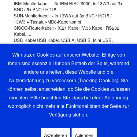
IBM-Monitorkabel: - für IBM RISC 6000, in 13W3 auf 3x
BNC / 5x BNC / HD15
SUN-Monitorkabel: - in 13W3 auf 3x BNC / HD15 /
13W3 + Tastatur-MD8-Kabelkombi
CISCO-Routerkabel: - X.21 Kabel, V.35 Kabel, RS232
Kabel, ...
USB-Kabel USB Kabel, USB A, USB B, Mini-USB,
Micro-USB, USB 3.1 Typ C ...
Wir nutzen Cookies auf unserer Website. Einige von
ihnen sind essenziell für den Betrieb der Seite, während
zu den Produkten
andere uns helfen, diese Website und die
Nutzererfahrung zu verbessern (Tracking Cookies). Sie
können selbst entscheiden, ob Sie die Cookies zulassen
möchten. Bitte beachten Sie, dass bei einer Ablehnung
womöglich nicht mehr alle Funktionalitäten der Seite zur
Verfügung stehen.
©® 2026 RDI - Datentechnik | Alle Rechte vorbehalten | RDI ®
Datenschutzerklärung (gem DSGVO)
Akzeptieren
Ablehnen