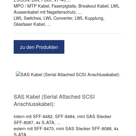
MPO / MTP Kabel, Faserpigtails, Breakout Kabel, LWL
unterstützen wir Sie auch bei der Schnittstellenplanung und
Aussenkabel mit Nagetierschutz, ...
Prüfung von Verfügbarkeiten.
LWL Switches, LWL Converter, LWL Kupplung,
Glasfaser Kabel, ...
Natürlich hat RDI darüber hinaus
alle gängigen
im Programm.
Standardkabel und Standardprodukte
zu den Produkten
Dank unserer Marktkenntnis und unseres Marktüberblicks
können wir Sie auch bei der
aller, auch
Beschaffung
außergewöhnlichen Komponenten unterstützen.
SAS Kabel (Serial Attached SCSI
Anschlusskabel):
intern mit SFF-8482, SFF-8484, mini SAS Stecker
SFF-8087, 4x S-ATA, ...
extern mit SFF-8470, mini SAS Stecker SFF-8088, 4x
S-ATA, ...